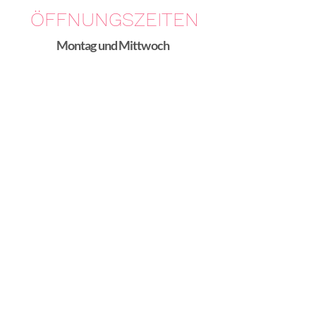
ÖFFNUNGSZEITEN
Montag und Mittwoch
8:00
- 18:00 Uhr
Dienstag und Donnerstag
8:00
- 15:00 Uhr
Freitag
8:00 - 19:00 Uhr
Samstag
nach tel. Vereinbarung